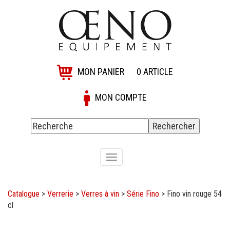
MON PANIER
0
ARTICLE
MON COMPTE
Toggle
navigation
Catalogue
>
Verrerie
>
Verres à vin
>
Série Fino
>
Fino vin rouge 54
cl