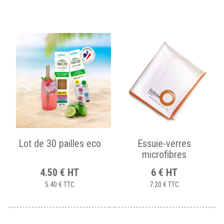
Lot de 30 pailles eco
Essuie-verres
microfibres
4.50
€
HT
6
€
HT
5.40 €
TTC
7.20 €
TTC