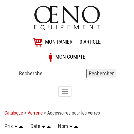
MON PANIER
0
ARTICLE
MON COMPTE
Toggle
navigation
Catalogue
>
Verrerie
> Accessoires pour les verres
Prix
Date
Nom