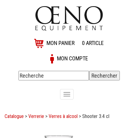
MON PANIER
0
ARTICLE
MON COMPTE
Toggle
navigation
Catalogue
>
Verrerie
>
Verres à alcool
>
Shooter 3.4 cl