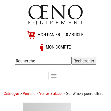
MON PANIER
0
ARTICLE
MON COMPTE
Toggle
navigation
Catalogue
>
Verrerie
>
Verres à alcool
>
Set Whisky pierre ollaire