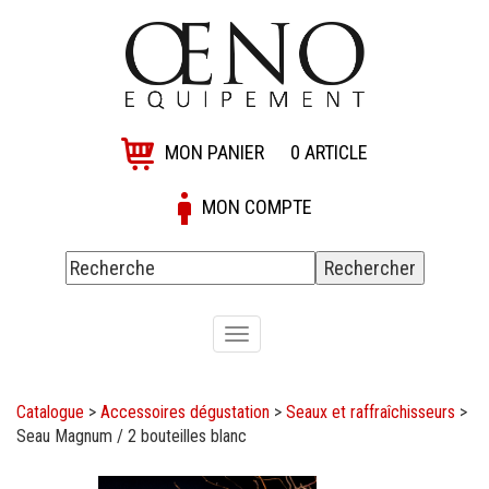
MON PANIER
0
ARTICLE
MON COMPTE
Toggle
navigation
Catalogue
>
Accessoires dégustation
>
Seaux et raffraîchisseurs
>
Seau Magnum / 2 bouteilles blanc