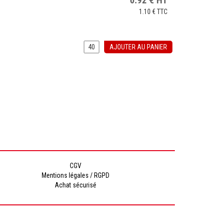
0.92
€
HT
1.10 €
TTC
AJOUTER AU PANIER
CGV
Mentions légales / RGPD
Achat sécurisé