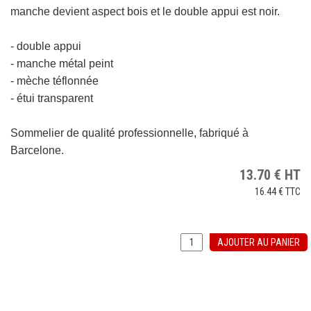
manche devient aspect bois et le double appui est noir.
- double appui
- manche métal peint
- mèche téflonnée
-
étui transparent
Sommelier de qualité professionnelle, f
abriqué à
Barcelone.
13.70
€
HT
16.44 €
TTC
AJOUTER AU PANIER