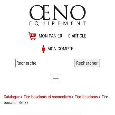
MON PANIER
0
ARTICLE
MON COMPTE
Toggle
navigation
Catalogue
>
Tire-bouchons et sommeliers
>
Tire-bouchons
>
Tire-
bouchon Baltaz