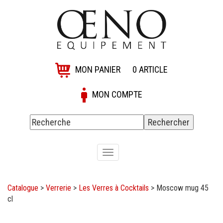
MON PANIER
0
ARTICLE
MON COMPTE
Toggle
navigation
Catalogue
>
Verrerie
>
Les Verres à Cocktails
>
Moscow mug 45
cl