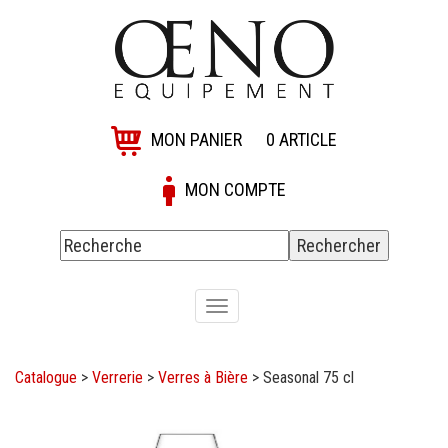
MON PANIER
0
ARTICLE
MON COMPTE
Toggle
navigation
Catalogue
>
Verrerie
>
Verres à Bière
>
Seasonal 75 cl