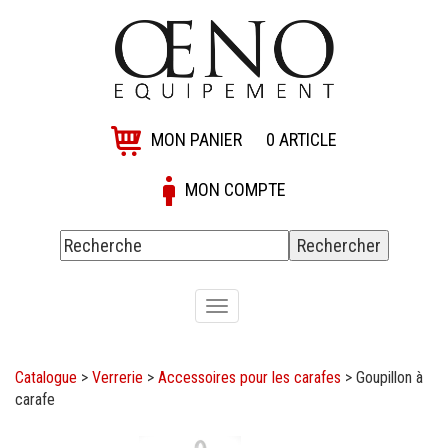
MON PANIER
0
ARTICLE
MON COMPTE
Toggle
navigation
Catalogue
>
Verrerie
>
Accessoires pour les carafes
>
Goupillon à
carafe