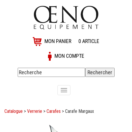
MON PANIER
0
ARTICLE
MON COMPTE
Toggle
navigation
Catalogue
>
Verrerie
>
Carafes
>
Carafe Margaux