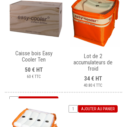
Caisse bois Easy
Lot de 2
Cooler Ten
accumulateurs de
froid
50
€
HT
60 €
TTC
34
€
HT
40.80 €
TTC
AJOUTER AU PANIER
AJOUTER AU PANIER