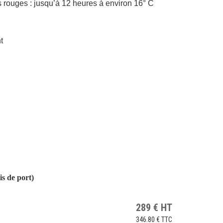
s rouges : jusqu’à 12 heures à environ 16° C
t
 de port)
289
€
HT
346.80 €
TTC