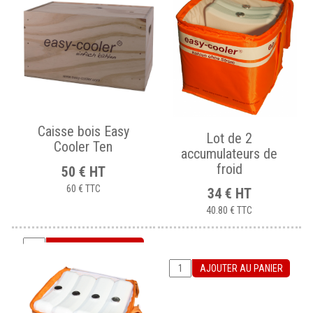
Caisse bois Easy
Lot de 2
Cooler Ten
accumulateurs de
froid
50
€
HT
60 €
TTC
34
€
HT
40.80 €
TTC
AJOUTER AU PANIER
AJOUTER AU PANIER