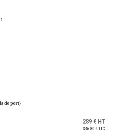
t
 de port)
289
€
HT
346.80 €
TTC