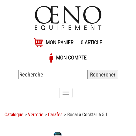
MON PANIER
0
ARTICLE
MON COMPTE
Toggle
navigation
Catalogue
>
Verrerie
>
Carafes
>
Bocal à Cocktail 6.5 L